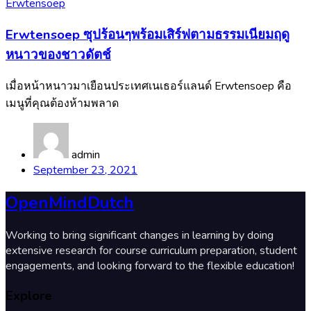
Erwtensoep
Erwtensoep ซุปร้อนๆพร้อมเสิร์ฟตามธรรมเนียมฤดู
หนาวของชาวดัตช์
เมื่อหน้าหนาวมาเยือนประเทศเนเธอร์แลนด์ Erwtensoep คือ
เมนูที่คุณต้องห้ามพลาด
admin
September 23, 2021
OpenMindDutch
Working to bring significant changes in learning by doing
extensive research for course curriculum preparation, student
engagements, and looking forward to the flexible education!
Explore