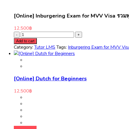
[Online] Inburgering Exam for MVV Visa รวมท
12,500
฿
Add to cart
Category:
Tutor LMS
Tags:
Inburgering Exam for MVV Vis
[Online] Dutch for Beginners
12,500
฿
Add to cart