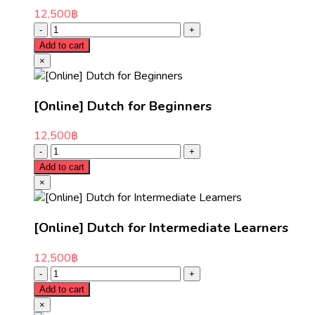
12,500
฿
Add to cart
×
[Online] Dutch for Beginners
12,500
฿
Add to cart
×
[Online] Dutch for Intermediate Learners
12,500
฿
Add to cart
×