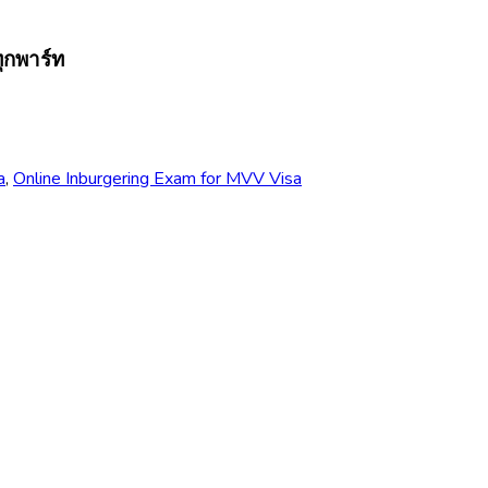
ุกพาร์ท
a
,
Online Inburgering Exam for MVV Visa