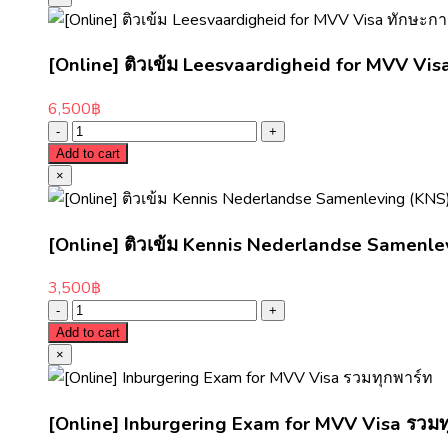
[Online] ติวเข้ม Leesvaardigheid for MVV Vis
6,500
฿
Add to cart
×
[Online] ติวเข้ม Kennis Nederlandse Samenlevi
3,500
฿
Add to cart
×
[Online] Inburgering Exam for MVV Visa รวมท