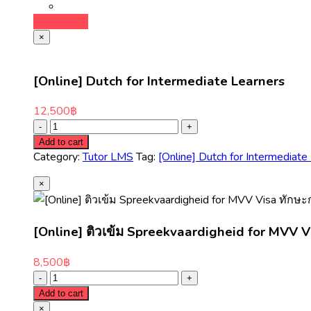
Add to cart
×
[Online] Dutch for Intermediate Learners
12,500
฿
Add to cart
Category:
Tutor LMS
Tag:
[Online] Dutch for Intermediate
×
[Online] ติวเข้ม Spreekvaardigheid for MVV V
8,500
฿
Add to cart
×