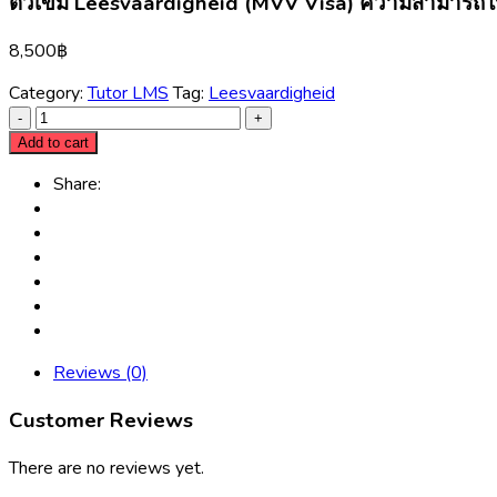
ติวเข้ม Leesvaardigheid (MVV Visa) ความสามารถ
8,500
฿
Category:
Tutor LMS
Tag:
Leesvaardigheid
Add to cart
Share:
Reviews (0)
Customer Reviews
There are no reviews yet.